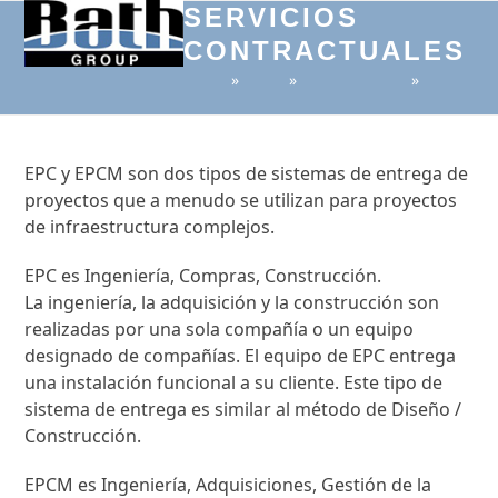
Open
Close
Skip
SERVICIOS
to
CONTRACTUALES
mobile
mobile
content
»
»
»
menu
menu
EPC y EPCM son dos tipos de sistemas de entrega de
proyectos que a menudo se utilizan para proyectos
de infraestructura complejos.
EPC es Ingeniería, Compras, Construcción.
La ingeniería, la adquisición y la construcción son
realizadas por una sola compañía o un equipo
designado de compañías. El equipo de EPC entrega
una instalación funcional a su cliente. Este tipo de
sistema de entrega es similar al método de Diseño /
Construcción.
EPCM es Ingeniería, Adquisiciones, Gestión de la