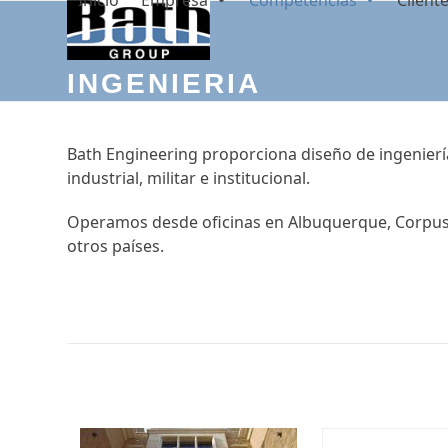
Inicio
Empresa
Competencias
Client
Skip
to
content
INGENIERIA
Bath Engineering proporciona diseño de ingeniería
industrial, militar e institucional.
Operamos desde oficinas en Albuquerque, Corpus C
otros países.