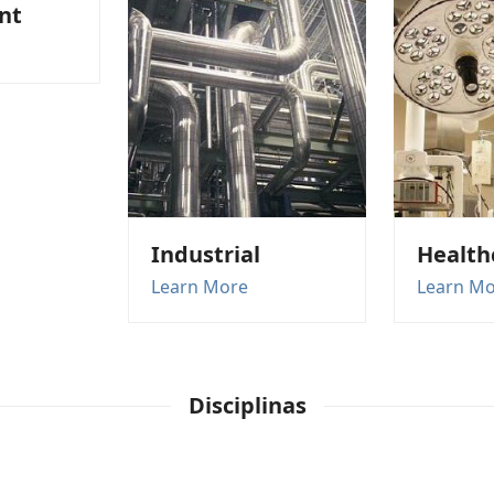
nt
Industrial
Health
Learn More
Learn M
Disciplinas