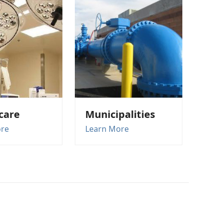
care
Municipalities
ore
Learn More