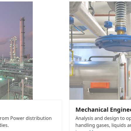
MECHANICAL ENGIN
Mechanical Engine
 from Power distribution
Analysis and design to 
dies.
handling gases, liquids a