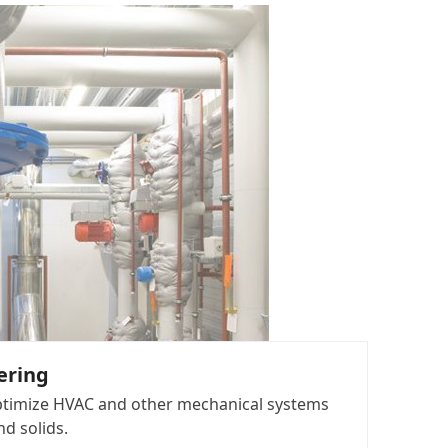
EERING
ering
optimize HVAC and other mechanical systems
nd solids.