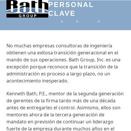
Open
Close
Skip
PERSONAL
to
CLAVE
mobile
mobile
content
»
»
»
menu
menu
No muchas empresas consultoras de ingeniería
obtienen una exitosa transición generacional en el
mando de sus operaciones. Bath Group, Inc. es una
excepción porque reconoce que la transición de la
administración es proceso a largo plazo, no un
acontecimiento inesperado.
Kenneth Bath, P.E., mentor de la segunda generación
de gerentes de la firma tardo más de una década
antes de entregarles el control. Asimismo, ellos son
mentores ahora de la tercera generación de
mandato en previsión de continuar un liderazgo
fuerte de la empresa durante muchos años en el